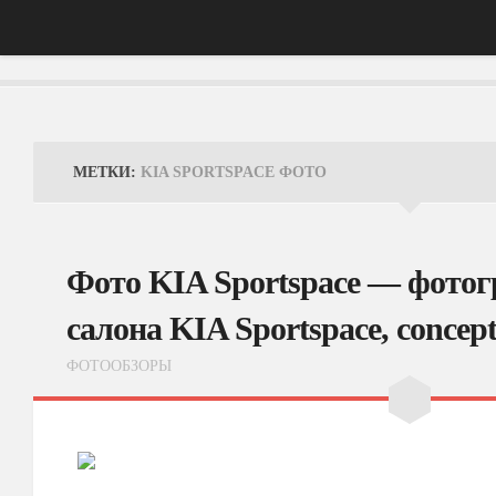
Главная
АвтоНовости
МЕТКИ:
KIA SPORTSPACE ФОТО
Тест-Драйв
ФотоОбзоры
Фото KIA Sportspace — фотог
ВидеоОбзоры
салона KIA Sportspace, concep
Эксплуатация
ФОТООБЗОРЫ