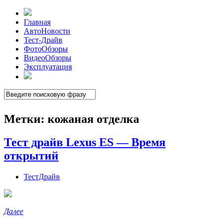
Главная
АвтоНовости
Тест-Драйв
ФотоОбзоры
ВидеоОбзоры
Эксплуатация
Метки:
кожаная отделка
Тест драйв Lexus ES — Время
открытий
ТестДрайв
Далее