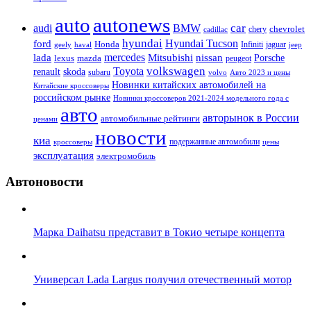
auto
autonews
car
audi
BMW
chevrolet
chery
cadillac
hyundai
Hyundai Tucson
ford
Honda
Infiniti
jaguar
geely
haval
jeep
mercedes
nissan
lada
Mitsubishi
Porsche
lexus
mazda
peugeot
Toyota
volkswagen
renault
skoda
subaru
volvo
Авто 2023 и цены
Новинки китайских автомобилей на
Китайские кроссоверы
российском рынке
Новинки кроссоверов 2021-2024 модельного года с
авто
авторынок в России
автомобильные рейтинги
ценами
новости
киа
подержанные автомобили
цены
кроссоверы
эксплуатация
электромобиль
Автоновости
Марка Daihatsu представит в Токио четыре концепта
Универсал Lada Largus получил отечественный мотор