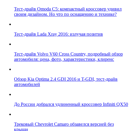
Тест-драйв Omoda C5: компактный кроссовер удивил
своим дизайном. Но что по оснащению и технике?
Тест-драйв Lada Xray 2016: излучая позитив
Тест-драйв Volvo V60 Cross Country, подробный обзор
автомобиля: цена, фото, характеристики, клиренс
Обзор Kia Optima 2.4 GDI 2016 и T-GDI, тест-драйв
автомобилей
До России добрался удлиненный кроссовер Infiniti QX50
Трековый Chevrolet Camaro обзавелся версией без
крыши