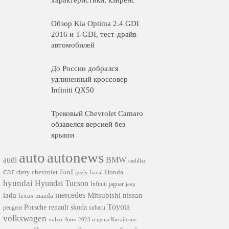
характеристики, клиренс
Обзор Kia Optima 2.4 GDI
2016 и T-GDI, тест-драйв
автомобилей
До России добрался
удлиненный кроссовер
Infiniti QX50
Трековый Chevrolet Camaro
обзавелся версией без
крыши
auto
autonews
audi
BMW
cadillac
car
ford
chevrolet
Honda
chery
geely
haval
hyundai
Hyundai Tucson
Infiniti
jaguar
jeep
mercedes
nissan
lada
Mitsubishi
lexus
mazda
Toyota
Porsche
renault
skoda
subaru
peugeot
volkswagen
volvo
Авто 2023 и цены
Китайские