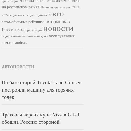
Новинки китайских автомобилей
кроссоверы
на российском рынке
Новинки кроссоверов 2021-
авто
2024 модельного года с ценами
авторынок в
автомобильные рейтинги
новости
киа
России
кроссоверы
эксплуатация
подержанные автомобили
цены
электромобиль
АВТОНОВОСТИ
На базе старой Toyota Land Cruiser
построили машину для горячих
точек
Трековая версия купе Nissan GT-R
обошла Россию стороной