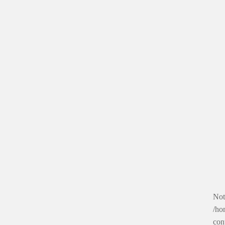
Not
/ho
con