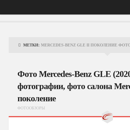
Главная
АвтоНовости
МЕТКИ:
MERCEDES-BENZ GLE II ПОКОЛЕНИЕ ФОТ
Тест-Драйв
ФотоОбзоры
Фото Mercedes-Benz GLE (202
ВидеоОбзоры
фотографии, фото салона Merc
Эксплуатация
поколение
ФОТООБЗОРЫ