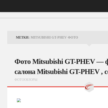
Главная
АвтоНовости
МЕТКИ:
MITSUBISHI GT-PHEV ФОТО
Тест-Драйв
ФотоОбзоры
Фото Mitsubishi GT-PHEV — 
ВидеоОбзоры
салона Mitsubishi GT-PHEV , 
Эксплуатация
ФОТООБЗОРЫ