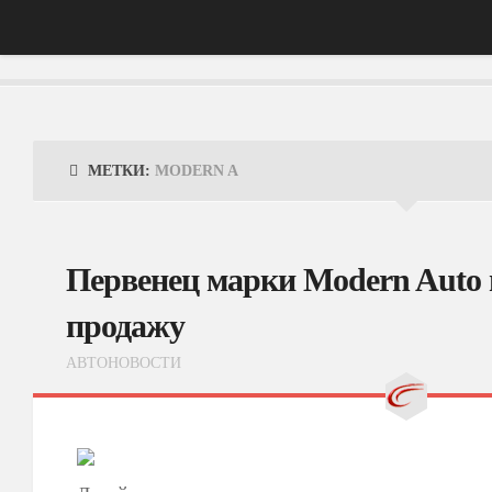
Главная
АвтоНовости
МЕТКИ:
MODERN A
Тест-Драйв
ФотоОбзоры
Первенец марки Modern Auto 
ВидеоОбзоры
продажу
Эксплуатация
АВТОНОВОСТИ