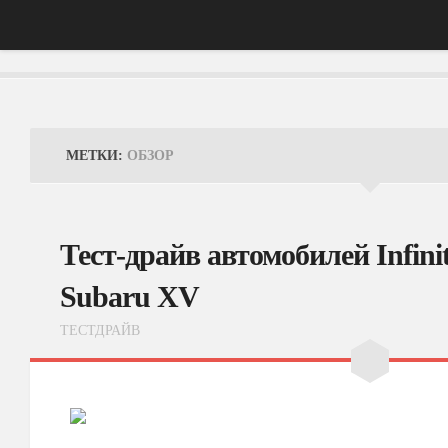
Главная
АвтоНовости
МЕТКИ:
ОБЗОР
Тест-Драйв
ФотоОбзоры
Тест-драйв автомобилей Infin
ВидеоОбзоры
Subaru XV
Эксплуатация
ТЕСТДРАЙВ