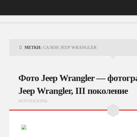
Главная
АвтоНовости
МЕТКИ:
САЛОН JEEP WRANGLER
Тест-Драйв
ФотоОбзоры
Фото Jeep Wrangler — фотогр
ВидеоОбзоры
Jeep Wrangler, III поколение
Эксплуатация
ФОТООБЗОРЫ