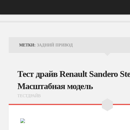
Главная
АвтоНовости
МЕТКИ:
ЗАДНИЙ ПРИВОД
Тест-Драйв
ФотоОбзоры
Тест драйв Renault Sandero S
ВидеоОбзоры
Масштабная модель
Эксплуатация
ТЕСТДРАЙВ