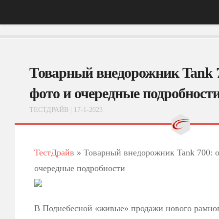
Главная
Товарный внедорожник Tank 
АвтоНовости
Тест-Драйв
фото и очередные подробност
ФотоОбзоры
ТЕСТДРАЙВ
| 17-1-2023
ВидеоОбзоры
Эксплуатация
ТестДрайв
»
Товарный внедорожник Tank 700: 
очередные подробности
В Поднебесной «живые» продажи нового рамног