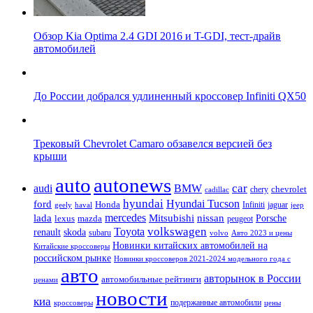
Обзор Kia Optima 2.4 GDI 2016 и T-GDI, тест-драйв
автомобилей
До России добрался удлиненный кроссовер Infiniti QX50
Трековый Chevrolet Camaro обзавелся версией без
крыши
auto
autonews
car
audi
BMW
chevrolet
chery
cadillac
hyundai
Hyundai Tucson
ford
Honda
Infiniti
jaguar
geely
haval
jeep
mercedes
nissan
lada
Mitsubishi
Porsche
lexus
mazda
peugeot
Toyota
volkswagen
renault
skoda
subaru
volvo
Авто 2023 и цены
Новинки китайских автомобилей на
Китайские кроссоверы
российском рынке
Новинки кроссоверов 2021-2024 модельного года с
авто
авторынок в России
автомобильные рейтинги
ценами
новости
киа
подержанные автомобили
цены
кроссоверы