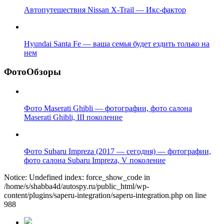
Автопутешествия Nissan X-Trail — Икс-фактор
Hyundai Santa Fe — ваша семья будет ездить только на
нем
ФотоОбзоры
Фото Maserati Ghibli — фотографии, фото салона
Maserati Ghibli, III поколение
Фото Subaru Impreza (2017 — сегодня) — фотографии,
фото салона Subaru Impreza, V поколение
Notice: Undefined index: force_show_code in
/home/s/shabba4d/autospy.ru/public_html/wp-
content/plugins/saperu-integration/saperu-integration.php on line
988