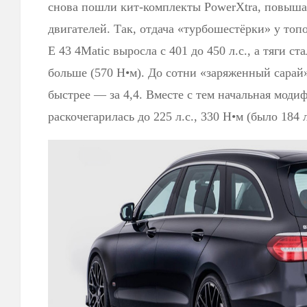
снова пошли кит-комплекты PowerXtra, повы
двигателей. Так, отдача «турбошестёрки» у то
E 43 4Matic выросла с 401 до 450 л.с., а тяги с
больше (570 Н•м). До сотни «заряженный сарай»
быстрее — за 4,4. Вместе с тем начальная моди
раскочегарилась до 225 л.с., 330 Н•м (было 184 л