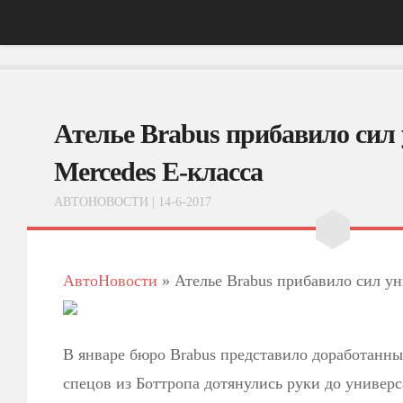
Главная
Ателье Brabus прибавило сил
АвтоНовости
Тест-Драйв
Mercedes E-класса
ФотоОбзоры
АВТОНОВОСТИ
| 14-6-2017
ВидеоОбзоры
Эксплуатация
АвтоНовости
»
Ателье Brabus прибавило сил ун
В январе бюро Brabus представило доработанный
спецов из Боттропа дотянулись руки до универса