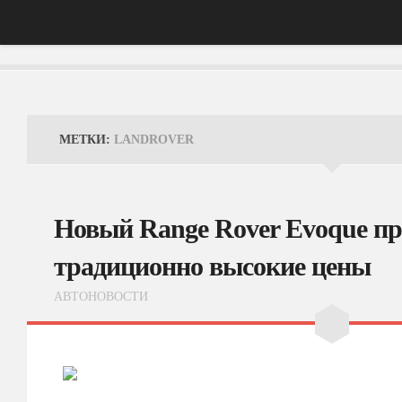
Главная
АвтоНовости
МЕТКИ:
LANDROVER
Тест-Драйв
ФотоОбзоры
Новый Range Rover Evoque п
ВидеоОбзоры
традиционно высокие цены
Эксплуатация
АВТОНОВОСТИ