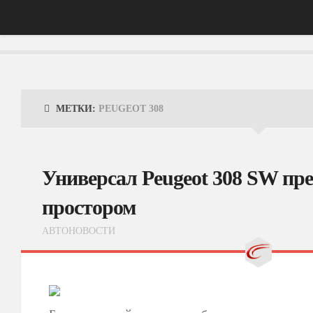
Главная
АвтоНовости
МЕТКИ:
PEUGEOT 308
Тест-Драйв
ФотоОбзоры
Универсал Peugeot 308 SW пр
ВидеоОбзоры
простором
Эксплуатация
АВТОНОВОСТИ