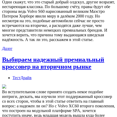
Одни скажут, что это старый добрый олдскул, другие возразят,
нестареющая классика. По большому счёту, правы будут обе
стороны ведь Volvo S60 нарисованный великим Маэстро
Питером Хорборе явили миру в далёком 2000 году. Но
несмотря на это, подобные автомобили сейчас не просто
встречаются на вторичке, а расходятся даже лучше, чем
многие представители немецких премиальных брендов. И
хочется верить, что причина тому выдающаяся шведская
надёжность. А так ли это, расскажем в этой статье.
Далее
Выбираем надежный премиальный
кроссовер на вторичном рынке
ТестДрайв
Во вступительном слове принято создать некое подобие
интриги, дескать, мы изучили этот поддержанный кроссовер
со всех сторон, чтобы в этой статье ответить на главный
вопрос: а надежен ли он? Но с Volvo XC60 второго поколения,
что построен на модульной платформе SPA, хочется
поступить иначе, ведь младшая модель вышла куда более