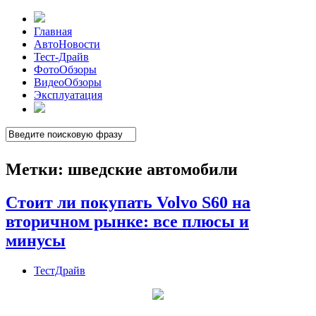
Главная
АвтоНовости
Тест-Драйв
ФотоОбзоры
ВидеоОбзоры
Эксплуатация
Метки:
шведские автомобили
Стоит ли покупать Volvo S60 на
вторичном рынке: все плюсы и
минусы
ТестДрайв