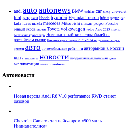
auto
autonews
car
audi
BMW
chevrolet
chery
cadillac
hyundai
Hyundai Tucson
ford
Honda
Infiniti
jaguar
geely
haval
jeep
mercedes
nissan
lada
Mitsubishi
Porsche
lexus
mazda
peugeot
Toyota
volkswagen
renault
skoda
subaru
volvo
Авто 2023 и цены
Новинки китайских автомобилей на
Китайские кроссоверы
российском рынке
Новинки кроссоверов 2021-2024 модельного года с
авто
авторынок в России
автомобильные рейтинги
ценами
новости
киа
подержанные автомобили
цены
кроссоверы
эксплуатация
электромобиль
Автоновости
Новая версия Audi R8 V10 performance RWD станет
базовой
Chevrolet Camaro стал пейс-каром «500 миль
Индианаполиса»