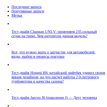
Последние записи
Популярные записи
Метки
Тест-драйв Changan UNI-V: проверяем 235-сильный
седан на треке. Чем интересна данная модель?
Всё, что нужно знать о запчастях для автомобилей:
виды, выбор и нюансы покупки
Тест-драйв Hongqi H6: китайский лифтбек удивил своим
ярким дизайном, но что насчет работы 2,0-литрового
турбомотора и качества салона?
Тест-драйв Jaecoo J6 (поколение I) — Друг человека