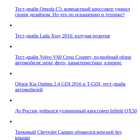
Тест-драйв Omoda C5: компактный кроссовер удивил
своим дизайном. Но что по оснащению и технике?
Тест-драйв Lada Xray 2016: излучая позитив
Тест-драйв Volvo V60 Cross Country, подробный обзор
автомобиля: цена, фото, характеристики, клиренс
Обзор Kia Optima 2.4 GDI 2016 и T-GDI, тест-драйв
автомобилей
До России добрался удлиненный кроссовер Infiniti QX50
Трековый Chevrolet Camaro обзавелся версией без
крыши