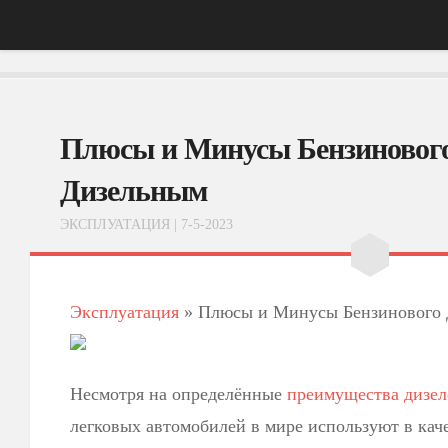
Главная
Плюсы и Минусы Бензинового
АвтоНовости
Тест-Драйв
Дизельным
ФотоОбзоры
ЭКСПЛУАТАЦИЯ
| 7-5-2023
ВидеоОбзоры
Эксплуатация
Эксплуатация
»
Плюсы и Минусы Бензинового Д
Несмотря на определённые
преимущества дизел
легковых автомобилей в мире используют в кач