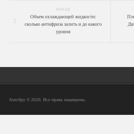
НАЗАД
Объем охлаждающей жидкости:
Пл
сколько антифриза залить и до какого
Дв
уровня
Главная
AutoSpy © 2026. Все права защищены.
АвтоНовости
Тест-Драйв
ФотоОбзоры