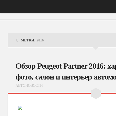
Главная
АвтоНовости
МЕТКИ:
2016
Тест-Драйв
ФотоОбзоры
Обзор Peugeot Partner 2016: х
ВидеоОбзоры
фото, салон и интерьер автом
Эксплуатация
АВТОНОВОСТИ